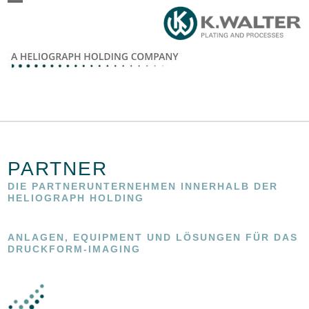
Skip
Open
Close
to
content
mobile
mobile
menu
menu
PARTNER
DIE PARTNERUNTERNEHMEN INNERHALB DER
HELIOGRAPH HOLDING
ANLAGEN, EQUIPMENT UND LÖSUNGEN FÜR DAS
DRUCKFORM-IMAGING