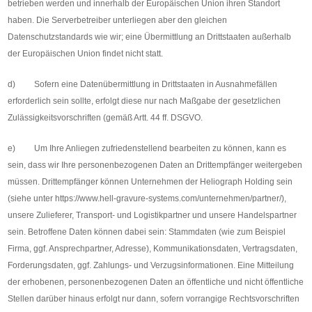
betrieben werden und innerhalb der Europäischen Union ihren Standort
haben. Die Serverbetreiber unterliegen aber den gleichen
Datenschutzstandards wie wir; eine Übermittlung an Drittstaaten außerhalb
der Europäischen Union findet nicht statt.
d) Sofern eine Datenübermittlung in Drittstaaten in Ausnahmefällen
erforderlich sein sollte, erfolgt diese nur nach Maßgabe der gesetzlichen
Zulässigkeitsvorschriften (gemäß Artt. 44 ff. DSGVO.
e) Um Ihre Anliegen zufriedenstellend bearbeiten zu können, kann es
sein, dass wir Ihre personenbezogenen Daten an Drittempfänger weitergeben
müssen. Drittempfänger können Unternehmen der Heliograph Holding sein
(siehe unter https://www.hell-gravure-systems.com/unternehmen/partner/),
unsere Zulieferer, Transport- und Logistikpartner und unsere Handelspartner
sein. Betroffene Daten können dabei sein: Stammdaten (wie zum Beispiel
Firma, ggf. Ansprechpartner, Adresse), Kommunikationsdaten, Vertragsdaten,
Forderungsdaten, ggf. Zahlungs- und Verzugsinformationen. Eine Mitteilung
der erhobenen, personenbezogenen Daten an öffentliche und nicht öffentliche
Stellen darüber hinaus erfolgt nur dann, sofern vorrangige Rechtsvorschriften