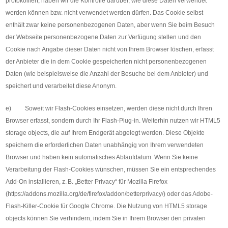
protokolliert, haben wir die Kontrolle darüber, wie diese Daten verwendet
werden können bzw. nicht verwendet werden dürfen. Das Cookie selbst
enthält zwar keine personenbezogenen Daten, aber wenn Sie beim Besuch
der Webseite personenbezogene Daten zur Verfügung stellen und den
Cookie nach Angabe dieser Daten nicht von Ihrem Browser löschen, erfasst
der Anbieter die in dem Cookie gespeicherten nicht personenbezogenen
Daten (wie beispielsweise die Anzahl der Besuche bei dem Anbieter) und
speichert und verarbeitet diese Anonym.
e) Soweit wir Flash-Cookies einsetzen, werden diese nicht durch Ihren
Browser erfasst, sondern durch Ihr Flash-Plug-in. Weiterhin nutzen wir HTML5
storage objects, die auf Ihrem Endgerät abgelegt werden. Diese Objekte
speichern die erforderlichen Daten unabhängig von Ihrem verwendeten
Browser und haben kein automatisches Ablaufdatum. Wenn Sie keine
Verarbeitung der Flash-Cookies wünschen, müssen Sie ein entsprechendes
Add-On installieren, z. B. „Better Privacy“ für Mozilla Firefox
(https://addons.mozilla.org/de/firefox/addon/betterprivacy/) oder das Adobe-
Flash-Killer-Cookie für Google Chrome. Die Nutzung von HTML5 storage
objects können Sie verhindern, indem Sie in Ihrem Browser den privaten